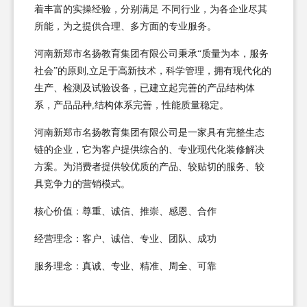
着丰富的实操经验，分别满足 不同行业，为各企业尽其
所能，为之提供合理、多方面的专业服务。
河南新郑市名扬教育集团有限公司秉承“质量为本，服务
社会”的原则,立足于高新技术，科学管理，拥有现代化的
生产、检测及试验设备，已建立起完善的产品结构体
系，产品品种,结构体系完善，性能质量稳定。
河南新郑市名扬教育集团有限公司是一家具有完整生态
链的企业，它为客户提供综合的、专业现代化装修解决
方案。为消费者提供较优质的产品、较贴切的服务、较
具竞争力的营销模式。
核心价值：尊重、诚信、推崇、感恩、合作
经营理念：客户、诚信、专业、团队、成功
服务理念：真诚、专业、精准、周全、可靠